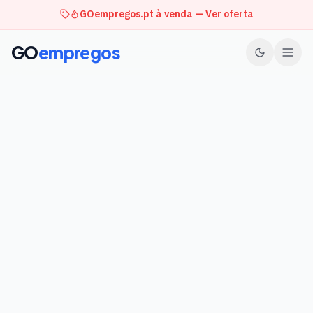
GOempregos.pt à venda — Ver oferta
GO
empregos