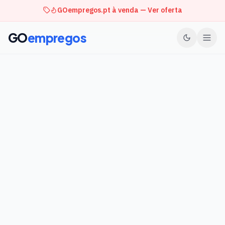
GOempregos.pt à venda — Ver oferta
GO
empregos