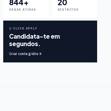
844
+
20
VAGAS ATIVAS
DISTRITOS
1-CLICK APPLY
Candidata-te em
segundos.
Criar conta grátis