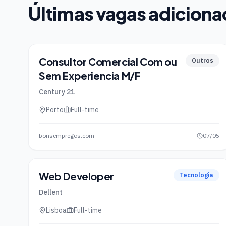
Últimas vagas adicion
Consultor Comercial Com ou
Outros
Sem Experiencia M/F
Century 21
Porto
Full-time
bonsempregos.com
07/05
Web Developer
Tecnologia
Dellent
Lisboa
Full-time