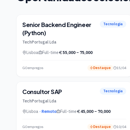
Senior Backend Engineer
Tecnologia
(Python)
TechPortugal Lda
Lisboa
Full-time
55,000
–
75,000
GOempregos
Destaque
15/04
Consultor SAP
Tecnologia
TechPortugal Lda
Lisboa
· Remoto
Full-time
45,000
–
70,000
GOempregos
Destaque
10/04