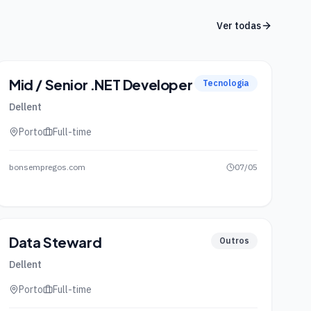
Ver todas
Mid / Senior .NET Developer
Tecnologia
Dellent
Porto
Full-time
bonsempregos.com
07/05
Data Steward
Outros
Dellent
Porto
Full-time