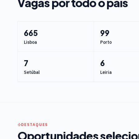
Vagas por todo o país
665
99
Lisboa
Porto
7
6
Setúbal
Leiria
DESTAQUES
Oportunidades seleci