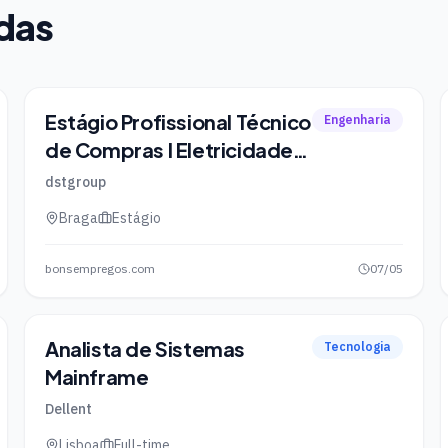
adas
Estágio Profissional Técnico
Engenharia
de Compras I Eletricidade
(M/F) Braga
dstgroup
Braga
Estágio
bonsempregos.com
07/05
Analista de Sistemas
Tecnologia
Mainframe
Dellent
Lisboa
Full-time