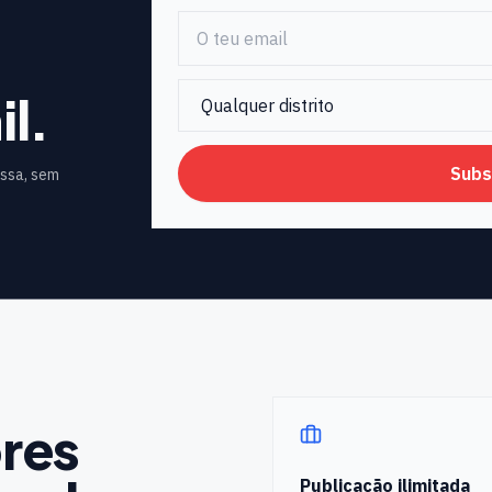
l.
Subs
essa, sem
res
Publicação ilimitada