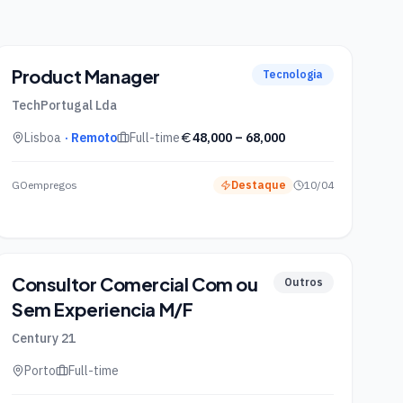
Product Manager
Tecnologia
TechPortugal Lda
Lisboa
· Remoto
Full-time
48,000
–
68,000
GOempregos
Destaque
10/04
Consultor Comercial Com ou
Outros
Sem Experiencia M/F
Century 21
Porto
Full-time