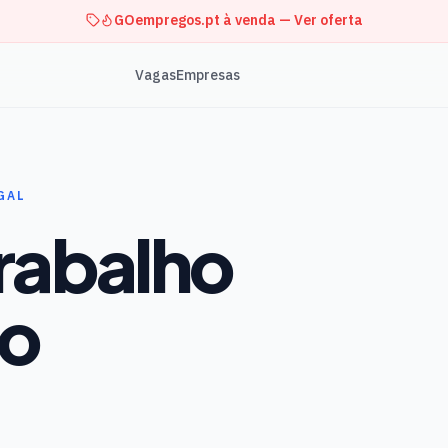
GOempregos.pt à venda — Ver oferta
Vagas
Empresas
GAL
trabalho
o