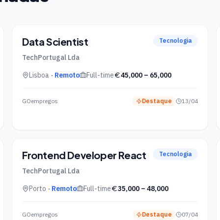
Data Scientist
Tecnologia
TechPortugal Lda
Lisboa
· Remoto
Full-time
45,000
–
65,000
GOempregos
Destaque
13/04
Frontend Developer React
Tecnologia
TechPortugal Lda
Porto
· Remoto
Full-time
35,000
–
48,000
GOempregos
Destaque
07/04