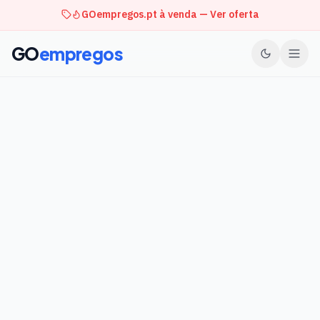
GOempregos.pt à venda — Ver oferta
GO
empregos