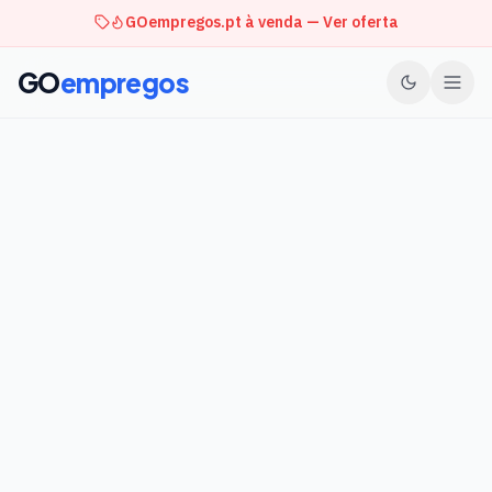
GOempregos.pt à venda — Ver oferta
GO
empregos