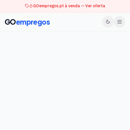
GOempregos.pt à venda — Ver oferta
GO
empregos