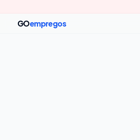
GO
empregos