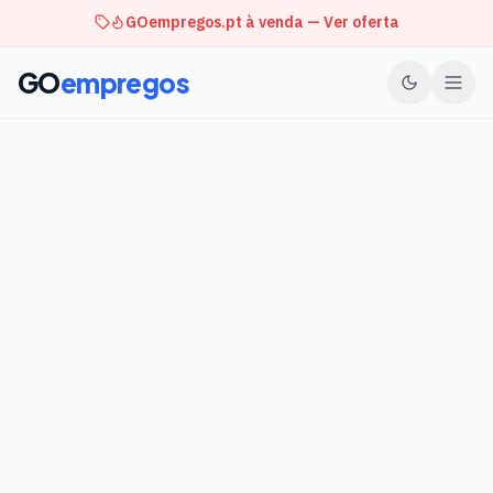
GOempregos.pt à venda — Ver oferta
GO
empregos