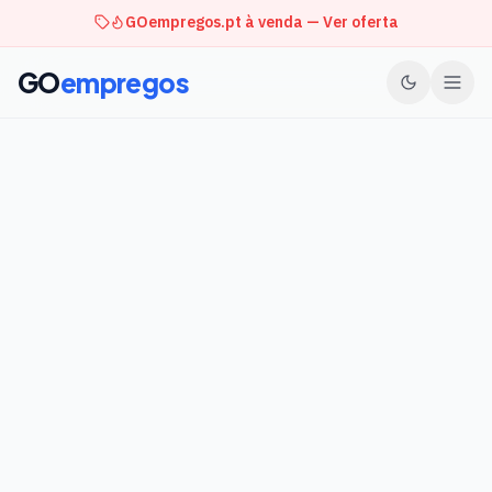
GOempregos.pt à venda — Ver oferta
GO
empregos