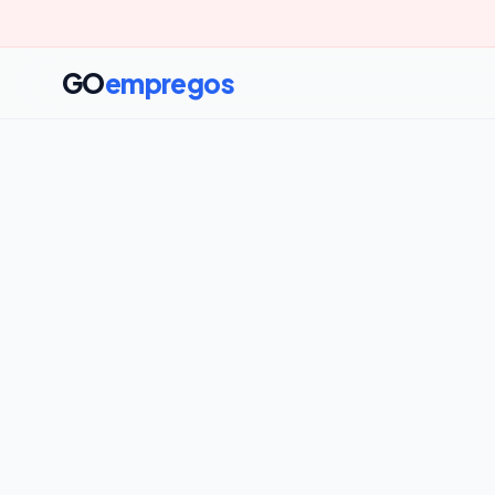
GO
empregos