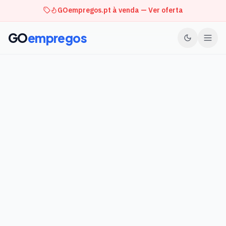
GOempregos.pt à venda — Ver oferta
GO
empregos