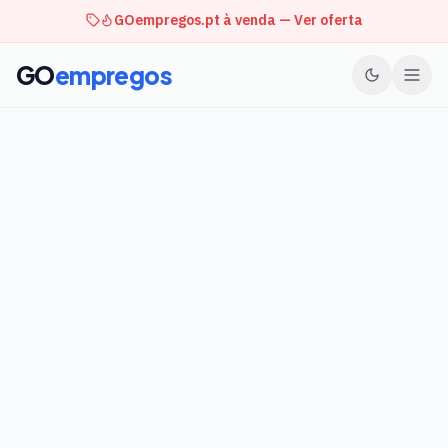
GOempregos.pt à venda — Ver oferta
GO
empregos