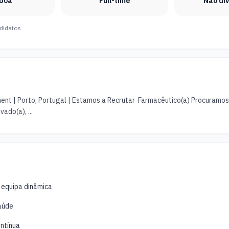
sboa
Full-time
Não di
didatos
nt | Porto, Portugal | Estamos a Recrutar  Farmacêutico(a) Procuramos 
vado(a), ...
 equipa dinâmica
aúde
ntínua