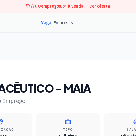
GOempregos.pt à venda — Ver oferta
Vagas
Empresas
ACÊUTICO - MAIA
o Emprego
IZAÇÃO
TIPO
SAL