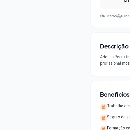
Li
6
vistas
0
can
Descrição
Adecco Recruitme
profissional moti
Benefícios
Trabalho em
Seguro de s
Formação co