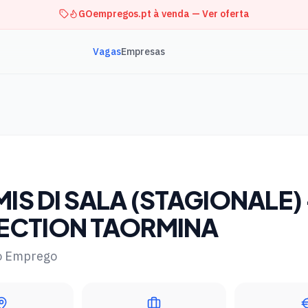
GOempregos.pt à venda — Ver oferta
Vagas
Empresas
S DI SALA (STAGIONALE) 
ECTION TAORMINA
o Emprego