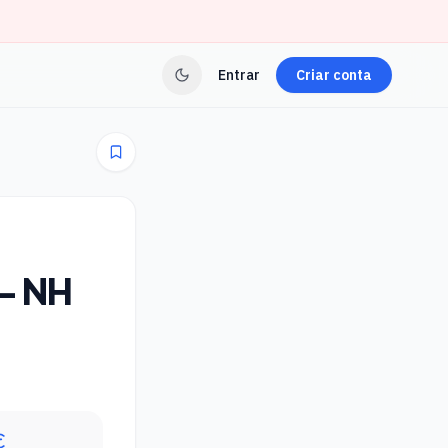
Entrar
Criar conta
- NH