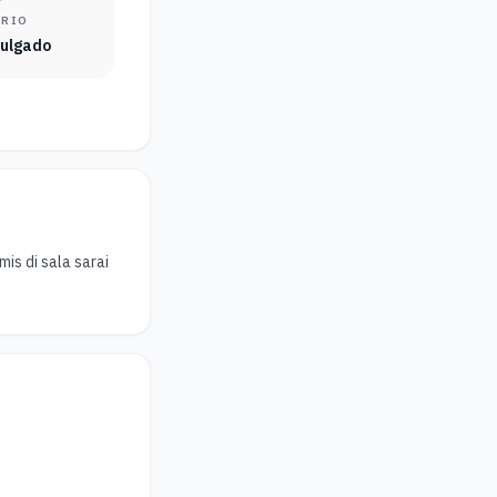
ÁRIO
vulgado
is di sala sarai 