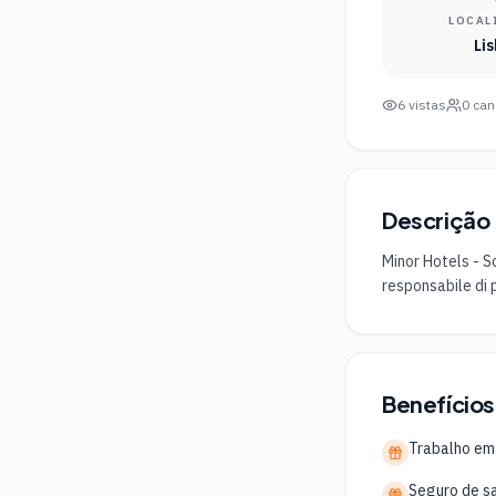
LOCAL
Li
6
vistas
0
can
Descrição
Minor Hotels - S
responsabile di p
Benefícios
Trabalho em
Seguro de s