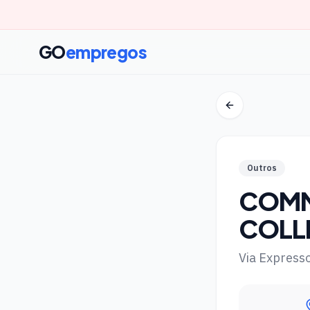
GO
empregos
Outros
COMMI
COLL
Via Express