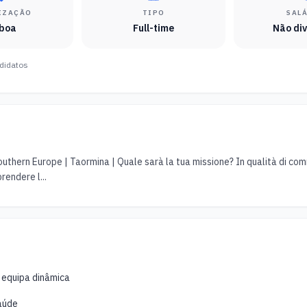
IZAÇÃO
TIPO
SAL
sboa
Full-time
Não di
didatos
outhern Europe | Taormina | Quale sarà la tua missione? In qualità di comm
rendere l...
 equipa dinâmica
aúde