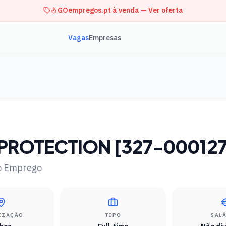
GOempregos.pt à venda — Ver oferta
Vagas
Empresas
PROTECTION [327-000127
o Emprego
IZAÇÃO
TIPO
SAL