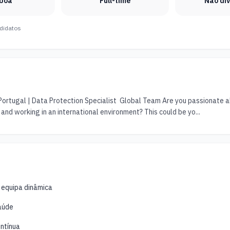
sboa
Full-time
Não di
didatos
Portugal | Data Protection Specialist  Global Team Are you passionate ab
 and working in an international environment? This could be yo...
 equipa dinâmica
aúde
ntínua