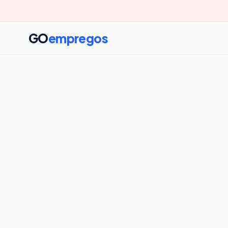
GO
empregos