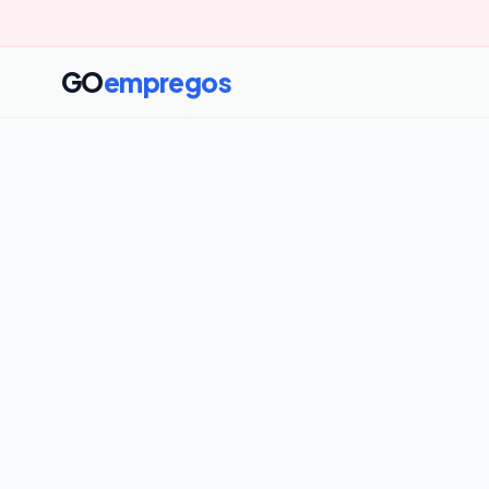
GO
empregos