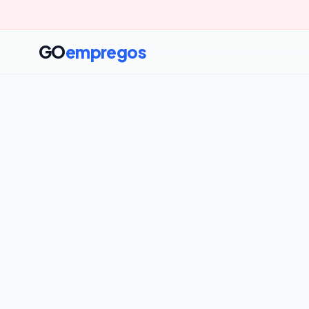
GO
empregos