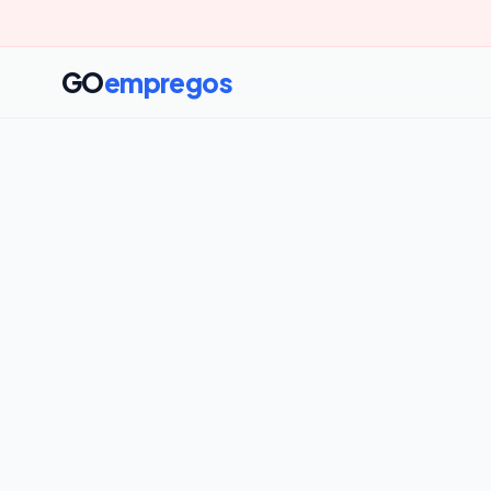
GO
empregos