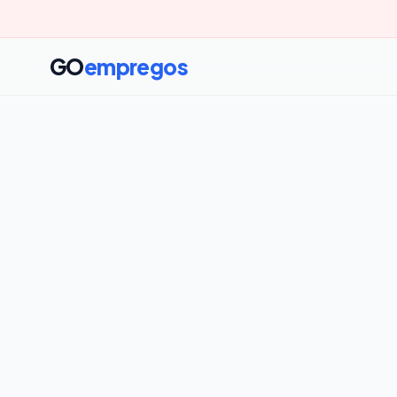
GO
empregos