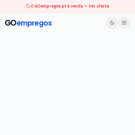
GOempregos.pt à venda — Ver oferta
GO
empregos