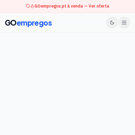
GOempregos.pt à venda — Ver oferta
GO
empregos