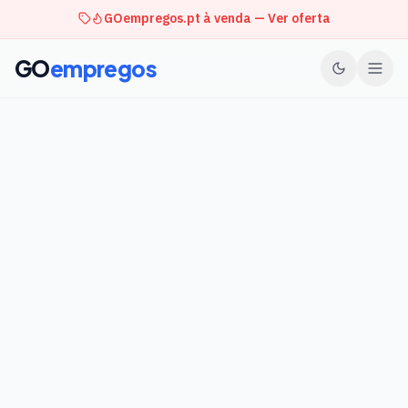
GOempregos.pt à venda — Ver oferta
GO
empregos