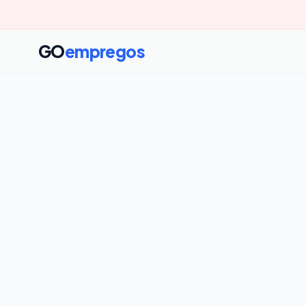
GO
empregos