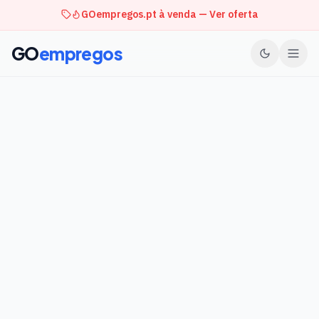
GOempregos.pt à venda — Ver oferta
GO
empregos