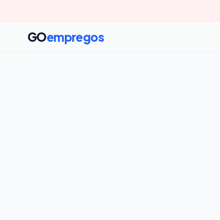
GO
empregos