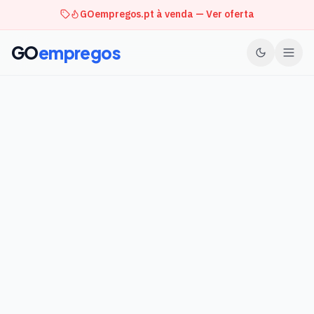
GOempregos.pt à venda — Ver oferta
GO
empregos