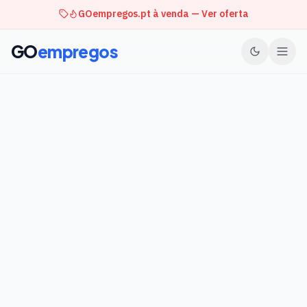
GOempregos.pt à venda — Ver oferta
GO
empregos