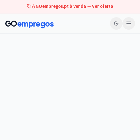
GOempregos.pt à venda — Ver oferta
GO
empregos