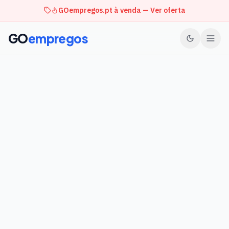
GOempregos.pt à venda — Ver oferta
GO
empregos