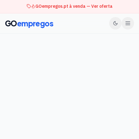
GOempregos.pt à venda — Ver oferta
GO
empregos