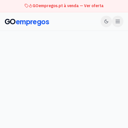
GOempregos.pt à venda — Ver oferta
GO
empregos