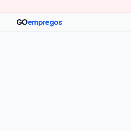
GO
empregos