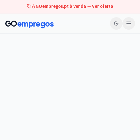
GOempregos.pt à venda — Ver oferta
GO
empregos