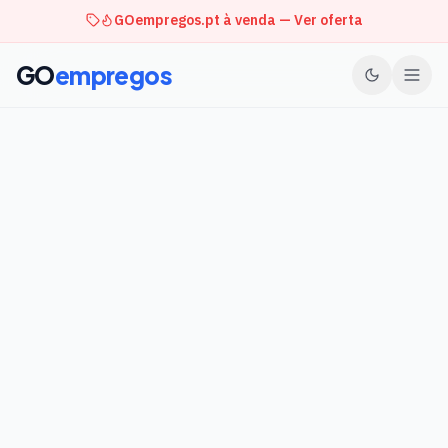
GOempregos.pt à venda — Ver oferta
GO
empregos