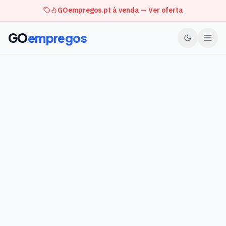
GOempregos.pt à venda — Ver oferta
GO
empregos