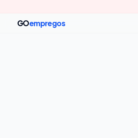
GO
empregos