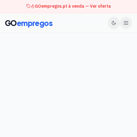
GOempregos.pt à venda — Ver oferta
GO
empregos