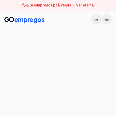
GOempregos.pt à venda — Ver oferta
GO
empregos