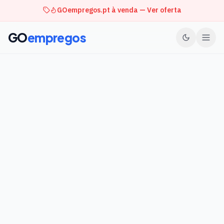
GOempregos.pt à venda — Ver oferta
GO
empregos