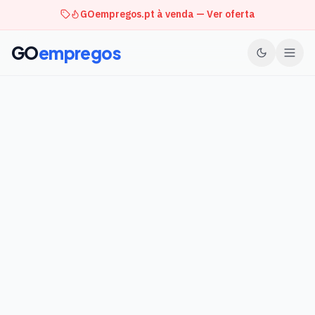
GOempregos.pt à venda — Ver oferta
GO
empregos