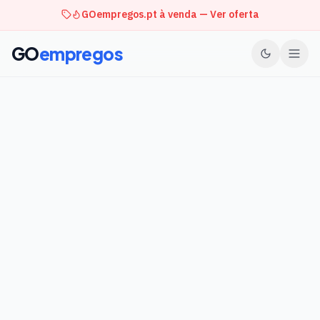
GOempregos.pt à venda — Ver oferta
GO
empregos