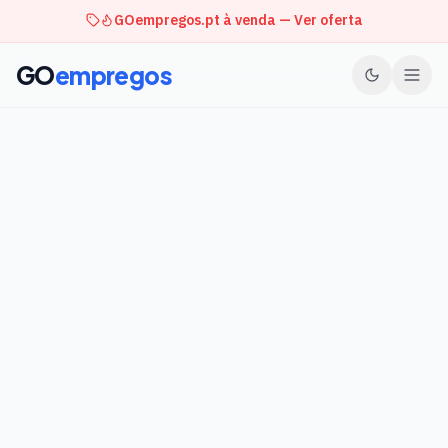
GOempregos.pt à venda — Ver oferta
GO
empregos