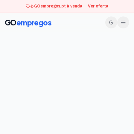
GOempregos.pt à venda — Ver oferta
GO
empregos