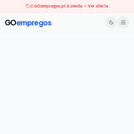
GOempregos.pt à venda — Ver oferta
GO
empregos