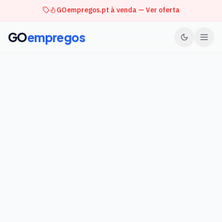
GOempregos.pt à venda — Ver oferta
GO
empregos