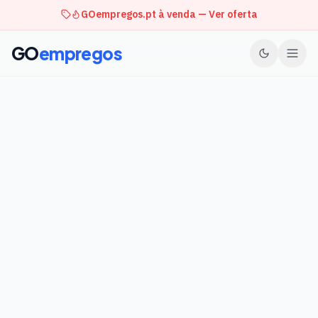
GOempregos.pt à venda — Ver oferta
GO
empregos