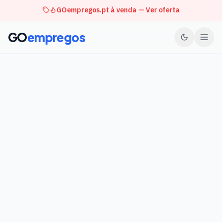
GOempregos.pt à venda — Ver oferta
GO
empregos