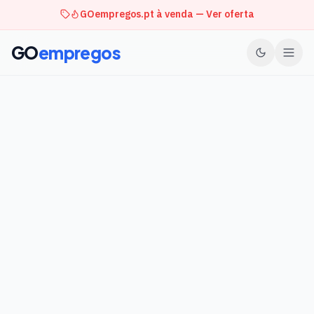
GOempregos.pt à venda — Ver oferta
GO
empregos