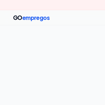
GO
empregos